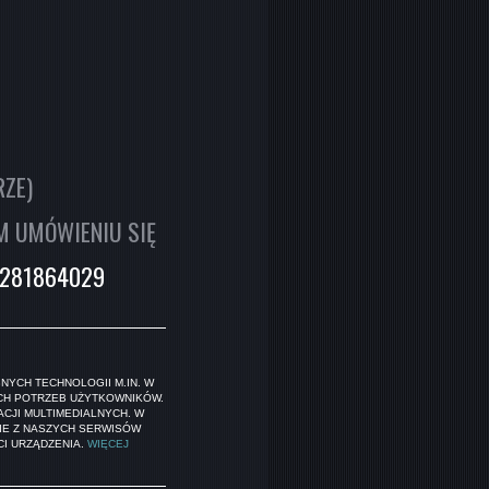
RZE)
YM UMÓWIENIU SIĘ
0281864029
NYCH TECHNOLOGII M.IN. W
CH POTRZEB UŻYTKOWNIKÓW.
CJI MULTIMEDIALNYCH. W
IE Z NASZYCH SERWISÓW
I URZĄDZENIA.
WIĘCEJ