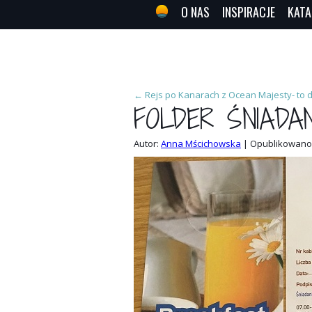
O NAS
INSPIRACJE
KATA
←
Rejs po Kanarach z Ocean Majesty- to d
FOLDER ŚNIADAN
Autor:
Anna Mścichowska
|
Opublikowano