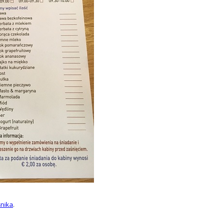
nika
.