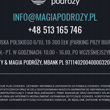
INFO@MAGIAPODROZY.PL
+48 513 165 746
SKA POLSKIEGO 6/1U, 19-300 EŁK (PARKING PRZY BIU
- PT. W GODZINACH: 10.00 - 16.00, PO WCZEŚNIEJSZ
ITY & MAGIA PODRÓŻY, MBANK PL 9711402004000032
JE PLIKI COOKIES. UŻYWAMY INFORMACJI ZAPISANYCH ZA POMOCĄ COOKIES I PODOB
ATYSTYCZNYCH ORAZ W CELU DOSTOSOWANIA NASZYCH SERWISÓW DO INDYWIDUALNY
WSPÓŁPRACUJĄCY Z NAMI REKLAMODAWCY, FIRMY BADAWCZE ORAZ DOSTAWCY APLIKA
O OBSŁUGI INTERNETU MOŻNA ZMIENIĆ USTAWIENIA DOTYCZĄCE COOKIES. KORZYSTAN
MIANY USTAWIEŃ DOTYCZĄCYCH COOKIES OZNACZA, ŻE BĘDĄ ONE ZAPISANE W PAMIĘC