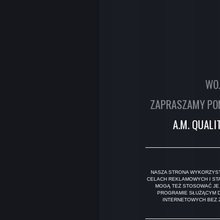
WOJ
ZAPRASZAMY PON.
A.M. QUAL
NASZA STRONA WYKORZYSTU
CELACH REKLAMOWYCH I ST
MOGĄ TEŻ STOSOWAĆ JE 
PROGRAMIE SŁUŻĄCYM D
INTERNETOWYCH BEZ Z