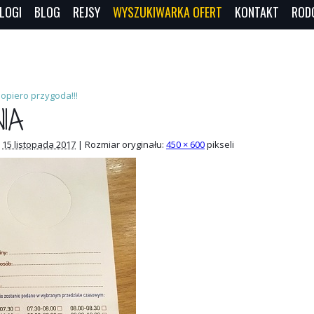
LOGI
BLOG
REJSY
WYSZUKIWARKA OFERT
KONTAKT
ROD
opiero przygoda!!!
IA
15 listopada 2017
|
Rozmiar oryginału:
450 × 600
pikseli