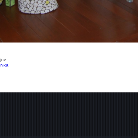
yjne
nika
.