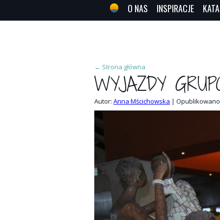
O NAS
INSPIRACJE
KATA
←
Strona główna
WYJAZDY GRUP
Autor:
Anna Mścichowska
|
Opublikowano