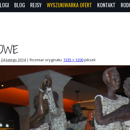
LOGI
BLOG
REJSY
WYSZUKIWARKA OFERT
KONTAKT
ROD
OWE
24 lutego 2014
|
Rozmiar oryginału:
1335 × 1200
pikseli